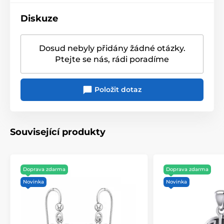
Diskuze
Dosud nebyly přidány žádné otázky.
Ptejte se nás, rádi poradíme
Položit dotaz
Produkt je zařazen v kategoriích
Šperky s vltavíny
Přívěsky
Související produkty
Doprava zdarma
Doprava zdarma
Novinka
Novinka