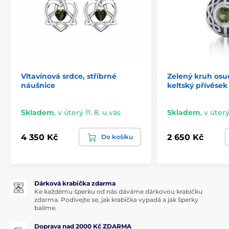
Vltavínová srdce, stříbrné
Zelený kruh osud
náušnice
keltský přívěsek
Skladem
,
v úterý 11. 8. u vás
Skladem
,
v úterý
4 350 Kč
2 650 Kč
Do košíku
Dárková krabička zdarma
Ke každému šperku od nás dáváme dárkovou krabičku
zdarma. Podívejte se, jak krabička vypadá a jak šperky
balíme.
Doprava nad 2000 Kč ZDARMA