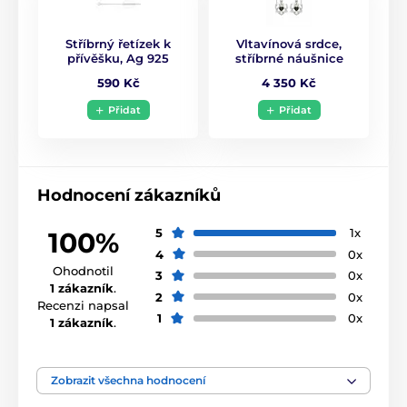
Detaily produktu
materiál: stříbro 925/1000
Stříbrný řetízek k
Vltavínová srdce,
přívěšku, Ag 925
stříbrné náušnice
kámen: pravý broušený vltavín do tvaru srdce. V
zásilce obdržíte certifikát pravosti kamene
590 Kč
4 350 Kč
Přidat
Přidat
váha: cca 2 g
šířka přívěsku: 1,8 cm
výška přívěsku: 3 cm (včetně háčku)
Hodnocení zákazníků
dárková krabička zdarma
5
1x
100%
řetízek není součástí balení
4
0x
Závěrečné shrnutí
Ohodnotil
3
0x
Stříbrný keltský přívěsek s vltavínem je vhodnou
1 zákazník
.
2
0x
volbou pro ty, kteří hledají šperk s jasným významem,
Recenzi napsal
přírodním kamenem a dlouhou životností.
1
0x
1 zákazník
.
Zobrazit všechna hodnocení