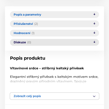
Popis a parametry
Příslušenství
(2)
Hodnocení
(1)
Diskuze
(0)
Popis produktu
Vltavínové srdce – stříbrný keltský přívěsek
Elegantní stříbrný přívěsek s keltským motivem srdce,
doplněný pravým přírodním vltavínem. Spojuje
tradiční keltskou symboliku s přírodním drahokamem,
který je typický pro oblast České republiky.
Zobrazit celý popis
Symbolika motivu
Keltské srdce představuje propojení, rovnováhu a
kontinuitu. Propletené linie vycházejí z keltských uzlů,