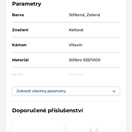
Parametry
které nemají začátek ani konec a symbolizují trvalé
hodnoty a vnitřní sílu.
Barva
Stříbrná
,
Zelená
Použitý kámen – vltavín
Vltavín je přírodní tektit vzniklý při dopadu meteoritu
Značení
Keltové
před 15 miliony let. Každý kus má jedinečnou
strukturu a barvu. Nachází se pouze v České republice,
ale zároveň v sobě má vesmírnou energii. V přívěsku
Kámen
Vltavín
je zasazen pravý broušený vltavín ve tvaru srdce, z
lokality Marouškovo pole.
Materiál
Stříbro 925/1000
Proč si vybrat tento přívěsek
Motiv
pravý broušený vltavín
Keltové
keltský motiv srdce
Zobrazit všechny parametry
kvalitní stříbro 925/1000
vhodné pro každodenní nošení i jako dárek
Doporučené příslušenství
nadčasový design kombinující tradici a přírodní
vltavín