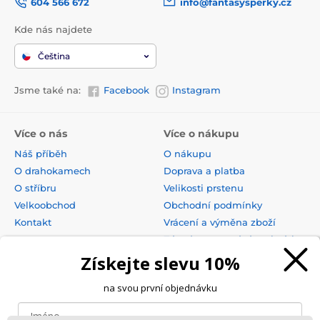
604 566 672
info@fantasysperky.cz
Kde nás najdete
Čeština
Jsme také na:
Facebook
Instagram
Více o nás
Více o nákupu
Náš příběh
O nákupu
O drahokamech
Doprava a platba
O stříbru
Velikosti prstenu
Velkoobchod
Obchodní podmínky
Kontakt
Vrácení a výměna zboží
Zásady zpracování osobních
údajů
Získejte slevu 10%
na svou první objednávku