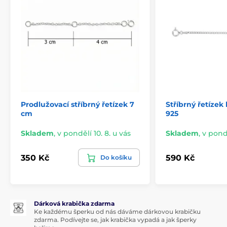
Prodlužovací stříbrný řetízek 7
Stříbrný řetízek
cm
925
Skladem
,
v pondělí 10. 8. u vás
Skladem
,
v pondě
350 Kč
590 Kč
Do košíku
Dárková krabička zdarma
Ke každému šperku od nás dáváme dárkovou krabičku
zdarma. Podívejte se, jak krabička vypadá a jak šperky