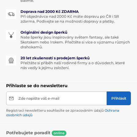
balíme.
Doprava nad 2000 Kč ZDARMA
Při objednávce nad 2000 Kč máte dopravu po ČR i SR
zdarma. Podívejte se na možnosti dopravy a platby.
Originální design šperků
Naše šperky jsou inspirovány světem fantasy, ale také
Skotskem nebo Irskem. Přečtěte si více o významu různých
drahokamů.
20 let zkušeností s prodejem šperků
Přečtěte si příběh naší rodinné firmy a o důvodech, které
nás vedly k jejímu založení.
Přihlaste se do newsletteru
Zde napište váš e-mail
Přihlásit
Registrací newsletteru souhlasíte se zpracováním údajů
Ochrana
osobních údajů
Potřebujete poradit
online