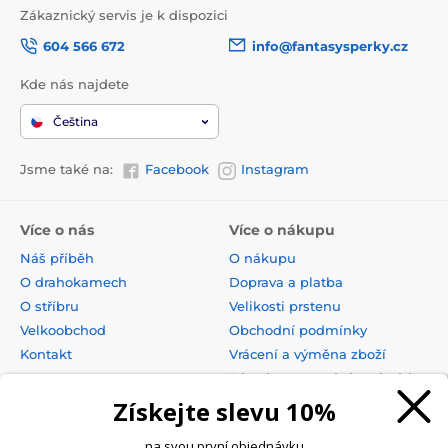
Zákaznický servis je k dispozici
604 566 672
info@fantasysperky.cz
Kde nás najdete
Čeština
Jsme také na:
Facebook
Instagram
Více o nás
Více o nákupu
Náš příběh
O nákupu
O drahokamech
Doprava a platba
O stříbru
Velikosti prstenu
Velkoobchod
Obchodní podmínky
Kontakt
Vrácení a výměna zboží
Zásady zpracování osobních
údajů
Získejte slevu 10%
na svou první objednávku