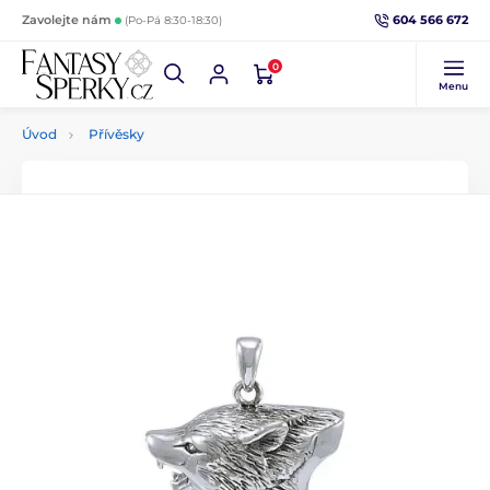
604 566 672
Zavolejte nám
(Po-Pá 8:30-18:30)
0
Menu
Úvod
Přívěsky