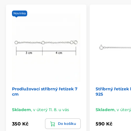
Novinka
Prodlužovací stříbrný řetízek 7
Stříbrný řetízek
cm
925
Skladem
,
v úterý 11. 8. u vás
Skladem
,
v úterý
350 Kč
590 Kč
Do košíku