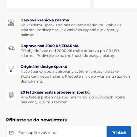
Dárková krabička zdarma
Ke každému šperku od nás dáváme dárkovou krabičku
zdarma. Podívejte se, jak krabička vypadá a jak šperky
balíme.
Doprava nad 2000 Kč ZDARMA
Při objednávce nad 2000 Kč máte dopravu po ČR i SR
zdarma. Podívejte se na možnosti dopravy a platby.
Originální design šperků
Naše šperky jsou inspirovány světem fantasy, ale také
Skotskem nebo Irskem. Přečtěte si více o významu různých
drahokamů.
20 let zkušeností s prodejem šperků
Přečtěte si příběh naší rodinné firmy a o důvodech, které
nás vedly k jejímu založení.
Přihlaste se do newsletteru
Zde napište váš e-mail
Přihlásit