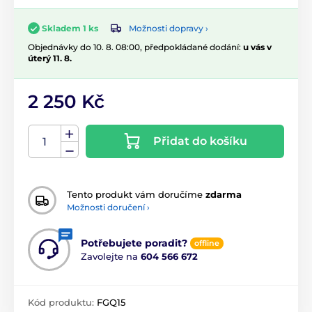
Možnosti dopravy ›
Skladem 1 ks
Objednávky do 10. 8. 08:00, předpokládané dodání:
u vás v
úterý 11. 8.
2 250 Kč
Přidat do košíku
Tento produkt vám doručíme
zdarma
Možnosti doručení ›
Potřebujete poradit?
offline
Zavolejte na
604 566 672
Kód produktu:
FGQ15