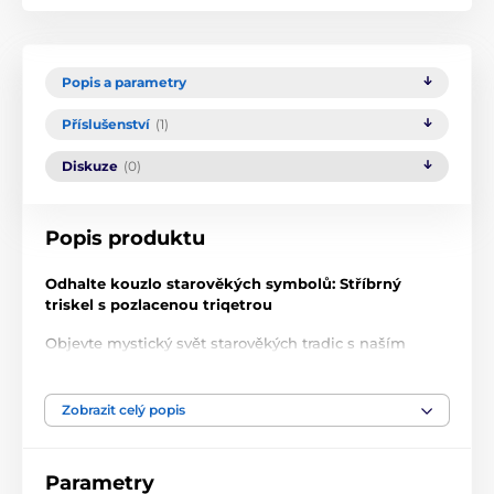
Popis a parametry
Příslušenství
(1)
Diskuze
(0)
Popis produktu
Odhalte kouzlo starověkých symbolů: Stříbrný
triskel s pozlacenou triqetrou
Objevte mystický svět starověkých tradic s naším
stříbrným přívěskem Triskel s pozlacenou triqetrou
.
Tento nádherný šperk, vyrobený z kvalitního stříbra
925, je inspirován světem fantasy a keltskou
Zobrazit celý popis
symbolikou, která přináší kouzlo a moudrost dávných
časů.
Parametry
Triskel a Triquetra: