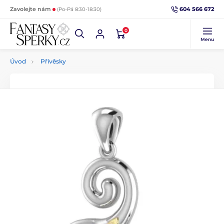
604 566 672
Zavolejte nám
(Po-Pá 8:30-18:30)
0
Menu
Úvod
Přívěsky