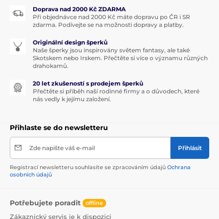
Doprava nad 2000 Kč ZDARMA
Při objednávce nad 2000 Kč máte dopravu po ČR i SR
zdarma. Podívejte se na možnosti dopravy a platby.
Originální design šperků
Naše šperky jsou inspirovány světem fantasy, ale také
Skotskem nebo Irskem. Přečtěte si více o významu různých
drahokamů.
20 let zkušeností s prodejem šperků
Přečtěte si příběh naší rodinné firmy a o důvodech, které
nás vedly k jejímu založení.
Přihlaste se do newsletteru
Zde napište váš e-mail
Přihlásit
Registrací newsletteru souhlasíte se zpracováním údajů
Ochrana
osobních údajů
Potřebujete poradit
offline
Zákaznický servis je k dispozici