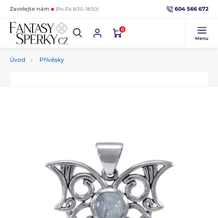
604 566 672
Zavolejte nám
(Po-Pá 8:30-18:30)
0
Menu
Úvod
Přívěsky