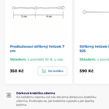
Prodlužovací stříbrný řetízek 7
Stříbrný řetízek
cm
925
Skladem
,
v pondělí 10. 8. u vás
Skladem
,
v pondě
350 Kč
590 Kč
Do košíku
Dárková krabička zdarma
Ke každému šperku od nás dáváme dárkovou krabičku
zdarma. Podívejte se, jak krabička vypadá a jak šperky
balíme.