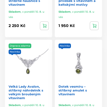
stříbrné náušnice s
přívěsek s vltavínem a
vltavínem
keltskými motivy
Skladem
,
v pondělí 10. 8. u
Skladem
,
v pondělí 10. 8. u
vás
vás
2 250 Kč
1 950 Kč
Doprava zdarma
Novinka
Novinka
Velká Lady Avalon,
Dotek vesmíru –
stříbrný náhrdelník s
stříbrný amulet s
velkým broušeným
vltavínem
vltavínem
Skladem
,
v pondělí 10. 8. u
Skladem
,
v pondělí 10. 8. u