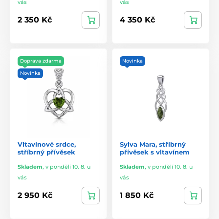
vás
vás
2 350 Kč
4 350 Kč
Doprava zdarma
Novinka
Novinka
Vltavínové srdce,
Sylva Mara, stříbrný
stříbrný přívěsek
přívěsek s vltavínem
Skladem
,
v pondělí 10. 8. u
Skladem
,
v pondělí 10. 8. u
vás
vás
2 950 Kč
1 850 Kč