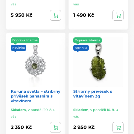
vás
vás
5 950 Kč
1 490 Kč
Doprava zdarma
Doprava zdarma
Novinka
Novinka
Koruna světla – stříbrný
Stříbrný přívěsek s
přívěsek Sahasrára s
vltavínem 3g
vltavínem
Skladem
,
v pondělí 10. 8. u
Skladem
,
v pondělí 10. 8. u
vás
vás
2 350 Kč
2 950 Kč