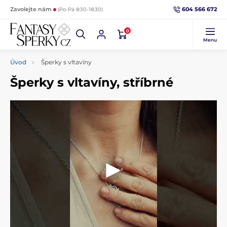
604 566 672
Zavolejte nám
(Po-Pá 8:30-18:30)
0
Menu
Úvod
Šperky s vltavíny
Šperky s vltavíny, stříbrné