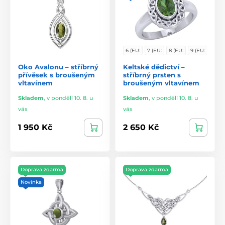
6 (EU:
7 (EU:
8 (EU:
9 (EU:
Oko Avalonu – stříbrný
Keltské dědictví –
přívěsek s broušeným
stříbrný prsten s
vltavínem
broušeným vltavínem
Skladem
,
v pondělí 10. 8. u
Skladem
,
v pondělí 10. 8. u
vás
vás
1 950 Kč
2 650 Kč
Doprava zdarma
Doprava zdarma
Novinka