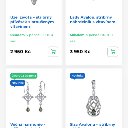
Uzel života – stříbrný
Lady Avalon, stříbrný
přívěsek s broušeným
náhrdelník s vltavínem
vltavínem
Skladem
,
v pondělí 10. 8. u
Skladem
,
v pondělí 10. 8. u
vás
vás
2 950 Kč
3 950 Kč
Doprava zdarma
Novinka
Novinka
Věčná harmonie -
Slza Avalonu – stříbrný