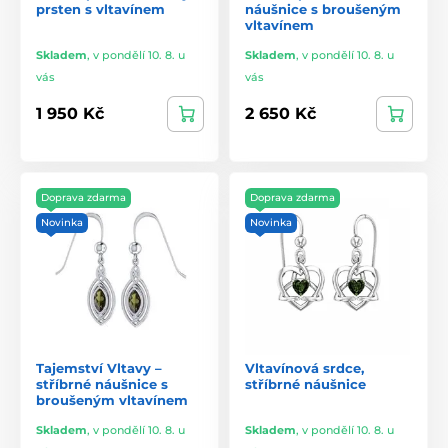
prsten s vltavínem
náušnice s broušeným
vltavínem
Skladem
,
v pondělí 10. 8. u
Skladem
,
v pondělí 10. 8. u
vás
vás
1 950 Kč
2 650 Kč
Doprava zdarma
Doprava zdarma
Novinka
Novinka
Tajemství Vltavy –
Vltavínová srdce,
stříbrné náušnice s
stříbrné náušnice
broušeným vltavínem
Skladem
,
v pondělí 10. 8. u
Skladem
,
v pondělí 10. 8. u