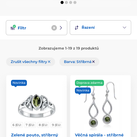
obdržíte certifikát pravosti kamene
Řazení
Filtr
Zobrazujeme 1-19 z 19 produktů
Zrušit všechny filtry
Barva: Stříbrná
Novinka
Doprava zdarma
Novinka
6 (EU:
7 (EU:
8 (EU:
9 (EU:
Zelené pouto, stříbrný
Věčná spirála - stříbrné