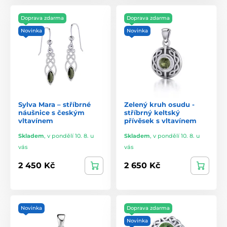
Doprava zdarma
Doprava zdarma
Novinka
Novinka
Sylva Mara – stříbrné
Zelený kruh osudu -
náušnice s českým
stříbrný keltský
vltavínem
přívěsek s vltavínem
Skladem
,
v pondělí 10. 8. u
Skladem
,
v pondělí 10. 8. u
vás
vás
2 450 Kč
2 650 Kč
Novinka
Doprava zdarma
Novinka