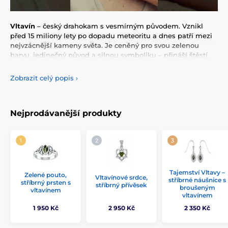
Vltavín
– český drahokam s vesmírným původem. Vznikl
před 15 miliony lety po dopadu meteoritu a dnes patří mezi
nejvzácnější kameny světa. Je ceněný pro svou zelenou
barvu, jedinečný původ a silnou symboliku – přináší štěstí,
ochranu a podporuje nové začátky.
Zobrazit celý popis
›
V naší kolekci najdete stříbrné šperky s vltavínem –
náušnice, přívěsky i náhrdelníky
. Každý kus je originál,
žádný vltavín není stejný.
Nejprodávanější produkty
Proč šperky s vltavínem:
Český kámen s unikátním původem
Oblíbené stříbrné náušnice, přívěsky a náhrdelníky
Tajemství Vltavy –
Symbol štěstí, energie a změny
Zelené pouto,
Vltavínové srdce,
stříbrné náušnice s
stříbrný prsten s
stříbrný přívěsek
broušeným
vltavínem
Ideální dárek i šperk pro každý den
vltavínem
1 950 Kč
2 950 Kč
2 350 Kč
Objevte krásu stříbrných šperků s vltavínem a pořiďte si
kousek českého pokladu. Ke každému šperku s vltavínem