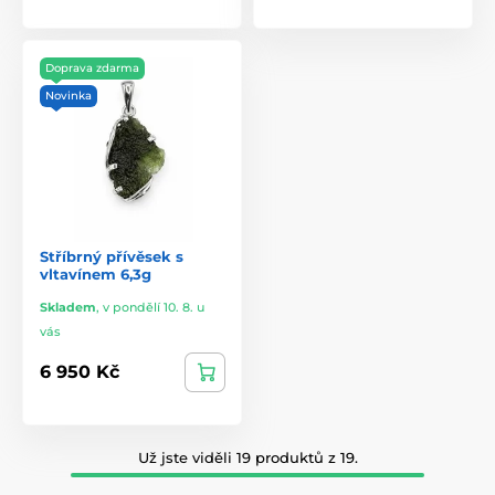
Doprava zdarma
Novinka
Stříbrný přívěsek s
vltavínem 6,3g
Skladem
,
v pondělí 10. 8. u
vás
6 950 Kč
Už jste viděli 19 produktů z 19.