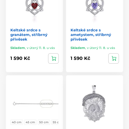
Keltské srdce s
Keltské srdce s
granátem, stříbrný
ametystem, stříbrný
přívěsek
přívěsek
Skladem
,
v úterý 11. 8. u vás
Skladem
,
v úterý 11. 8. u vás
1 590 Kč
1 590 Kč
40 cm
45 cm
50 cm
55 cm