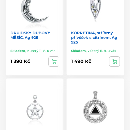
DRUIDSKÝ DUBOVÝ
KOPRETINA, stříbrný
MĚSÍC, Ag 925
přívěšek s citrínem, Ag
925
Skladem
,
v úterý 11. 8. u vás
Skladem
,
v úterý 11. 8. u vás
1 390 Kč
1 490 Kč