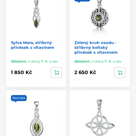
Sylva Mara, stříbrný
Zelený kruh osudu -
přívěsek s vltavínem
stříbrný keltský
přívěsek s vltavínem
Skladem
,
v úterý 11. 8. u vás
Skladem
,
v úterý 11. 8. u vás
1 850 Kč
2 650 Kč
Novinka