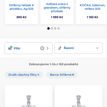
Keltské srdce s
Stříbrný řetízek k
KOČKA, talisman,
granátem, stříbrný
přívěšku, Ag 925
stříbro 925
přívěsek
590 Kč
1 590 Kč
1 150 Kč
Řazení
Filtr
Zobrazujeme 1-24 z 163 produktů
Zrušit všechny filtry
Barva: Stříbrná