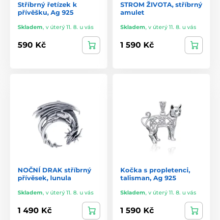
Stříbrný řetízek k
STROM ŽIVOTA, stříbrný
přívěšku, Ag 925
amulet
Skladem
,
v úterý 11. 8. u vás
Skladem
,
v úterý 11. 8. u vás
590 Kč
1 590 Kč
NOČNÍ DRAK stříbrný
Kočka s propletenci,
přívěsek, lunula
talisman, Ag 925
Skladem
,
v úterý 11. 8. u vás
Skladem
,
v úterý 11. 8. u vás
1 490 Kč
1 590 Kč