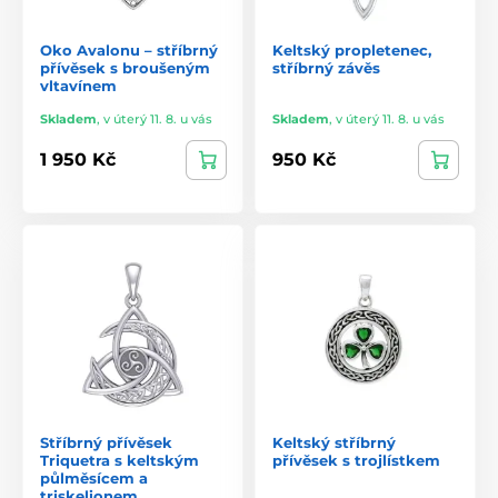
Oko Avalonu – stříbrný
Keltský propletenec,
přívěsek s broušeným
stříbrný závěs
vltavínem
Skladem
,
v úterý 11. 8. u vás
Skladem
,
v úterý 11. 8. u vás
1 950 Kč
950 Kč
Stříbrný přívěsek
Keltský stříbrný
Triquetra s keltským
přívěsek s trojlístkem
půlměsícem a
triskelionem