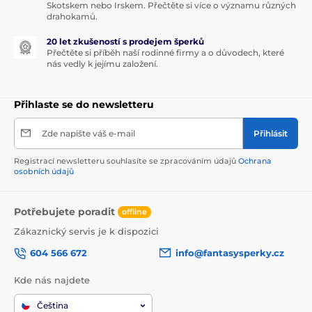
Skotskem nebo Irskem. Přečtěte si více o významu různých
drahokamů.
20 let zkušeností s prodejem šperků
Přečtěte si příběh naší rodinné firmy a o důvodech, které
nás vedly k jejímu založení.
Přihlaste se do newsletteru
Zde napište váš e-mail
Přihlásit
Registrací newsletteru souhlasíte se zpracováním údajů
Ochrana
osobních údajů
Potřebujete poradit
offline
Zákaznický servis je k dispozici
604 566 672
info@fantasysperky.cz
Kde nás najdete
Čeština