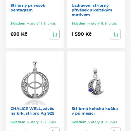
Stříbrný přívěsek
Uzdravení stříbrný
pentagram
přívěsek s keltským
motivem
Skladem
,
v úterý 11. 8. u vás
Skladem
,
v úterý 11. 8. u vás
690 Kč
1 590 Kč
CHALICE WELL, závěs
Stříbrná keltská kočka
na krk, stříbro Ag 925
v půlměsíci
Skladem
,
v úterý 11. 8. u vás
Skladem
,
v úterý 11. 8. u vás