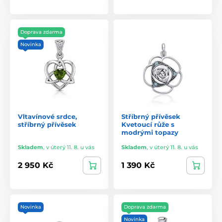
Doprava zdarma
Novinka
Vltavínové srdce,
Stříbrný přívěsek
stříbrný přívěsek
Kvetoucí růže s
modrými topazy
Skladem
,
v úterý 11. 8. u vás
Skladem
,
v úterý 11. 8. u vás
2 950 Kč
1 390 Kč
Novinka
Doprava zdarma
Novinka