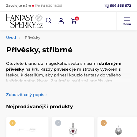
604 566 672
Zavolejte nám
(Po-Pá 8:30-18:30)
0
Menu
Úvod
Přívěsky
Přívěsky, stříbrné
Otevřete bránu do magického světa s našimi
stříbrnými
přívěsky
na krk. Každý přívěsek je mistrovsky vytvořen s
láskou k detailům, aby přinesl kouzlo fantasy do vašeho
každodenního života. Zaujměte svůj styl andělským
přívěskem, který nese poselství ochrany a síly. Prožijte
spojení s přírodou prostřednictvím přívěsku
stromu života
,
Zobrazit celý popis
›
symbolizujícího sílu, růst a propojení se vším živým. Noste
své sny a příběhy na krku s našimi unikátními stříbrnými
Nejprodávanější produkty
šperky inspirovanými světem fantasy.