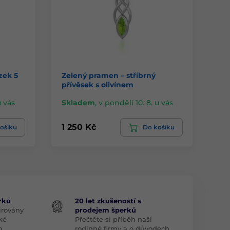
zek 5
Zelený pramen – stříbrný
St
přívěsek s olivínem
u vás
Skladem
,
v pondělí 10. 8. u vás
Sk
1 250 Kč
69
ošíku
Do košíku
rků
20 let zkušeností s
irovány
prodejem šperků
ké
Přečtěte si příběh naší
m.
rodinné firmy a o důvodech,