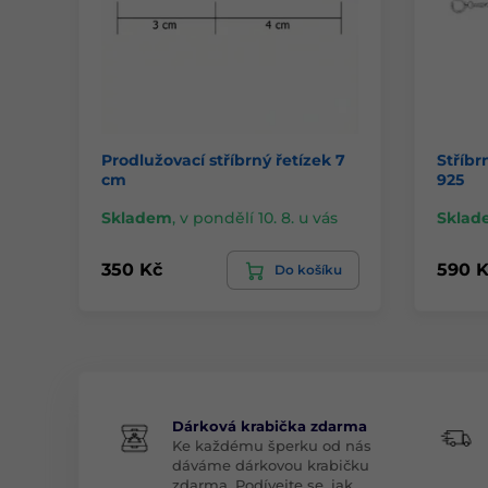
Prodlužovací stříbrný řetízek 7
Stříbr
cm
925
Skladem
,
v pondělí 10. 8. u vás
Sklad
350 Kč
590 K
Do košíku
Dárková krabička zdarma
Ke každému šperku od nás
dáváme dárkovou krabičku
zdarma. Podívejte se, jak