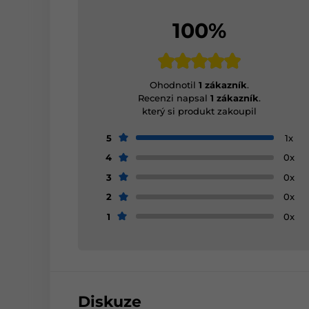
100%
Ohodnotil
1 zákazník
.
Recenzi napsal
1 zákazník
.
který si produkt zakoupil
5
1x
4
0x
3
0x
2
0x
1
0x
Diskuze