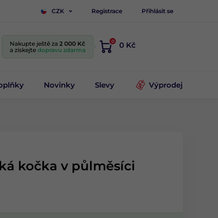
Registrace
Přihlásit se
CZK
0
Nakupte ještě za
2 000 Kč
0 Kč
a získejte
dopravu zdarma
oplňky
Novinky
Slevy
Výprodej
ská kočka v půlměsíci