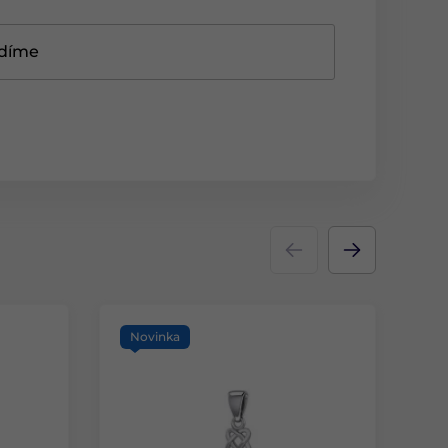
adíme
Novinka