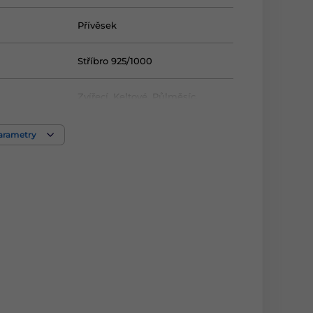
Přívěsek
Stříbro 925/1000
Zvířecí
,
Keltové
,
Půlměsíc
,
Kočka
parametry