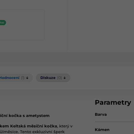
ine
Hodnocení
(1)
Diskuze
(0)
Parametry
Barva
síční kočka s ametystem
skem Keltská měsíční kočka
, který v
Kámen
ůlměsíce. Tento exkluzivní šperk