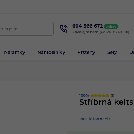
604 566 672
online
kategorie
Zavolejte nám
(Po-Pá 8:30-18:30)
Náramky
Náhrdelníky
Prsteny
Sety
D
100%
(1)
Stříbrná kelt
Více informací ›