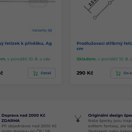
Varianty (6)
ný řetízek k přívěšku, Ag
Prodlužovací stříbrný řetí
cm
em
,
v pondělí 10. 8. u vás
Skladem
,
v pondělí 10. 8. 
č
290 Kč
Detail
Do k
Doprava nad 2000 Kč
Originální design špe
ZDARMA
Naše šperky jsou insp
Při objednávce nad 2000 Kč
světem fantasy, ale ta
máte dopravu po ČR i SR
Skotskem nebo Irske