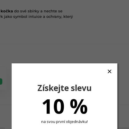
í kočka
do své sbírky a nechte se
k jako symbol intuice a ochrany, který
Získejte slevu
10 %
na svou první objednávku!