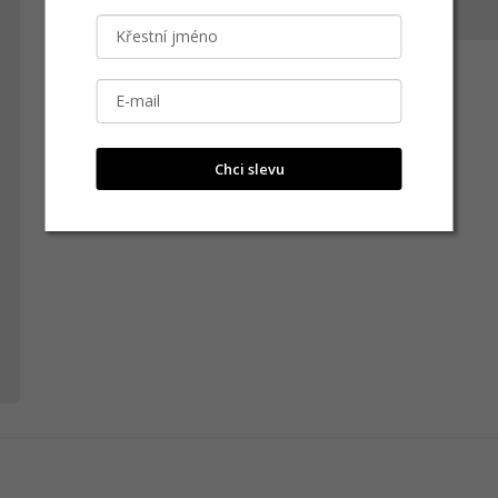
Cordélie Fischerová
C
Nádherný přívěsek
Přidáno: 02.03.2026
Chci slevu