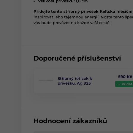
Velikost přívěsku:
1,8 cm
Přidejte tento stříbrný přívěsek Keltská měsíčn
inspirovat jeho tajemnou energií. Noste tento šper
vás bude provázet na každé vaší cestě.
Doporučené příslušenství
590 Kč
Stříbrný řetízek k
přívěšku, Ag 925
Přidat
Hodnocení zákazníků