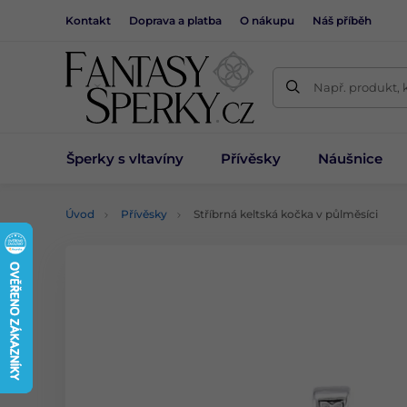
Kontakt
Doprava a platba
O nákupu
Náš příběh
Např. produkt, 
Šperky s vltavíny
Přívěsky
Náušnice
Úvod
Přívěsky
Stříbrná keltská kočka v půlměsíci