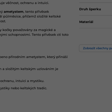
je věčnost, ochranu a intuici.
Druh šperku
ný
ametystem
, tento přívěsek
í půlměsíce, přičemž složité keltské
ost.
Materiál
ly kočky považovány za magické a
nými schopnostmi. Tento přívěsek ctí toto
Motiv
Zobrazit všechny 
beno přírodním ametystem, který přináší
 a složitým keltským uzlováním je
ochranu, intuici a mystiku.
ystiky nebo keltských tradic.