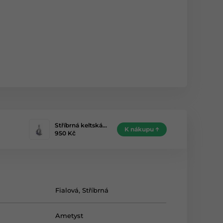
Stříbrná keltská…
K nákupu
950 Kč
Fialová
,
Stříbrná
Ametyst