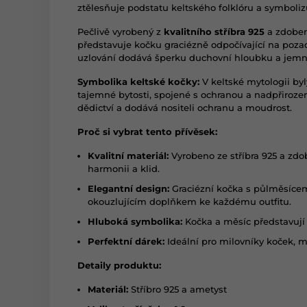
ztělesňuje podstatu keltského folklóru a symbolizu
Pečlivě vyrobený z
kvalitního stříbra 925
a zdobe
představuje kočku graciézně odpočívající na pozad
uzlování dodává šperku duchovní hloubku a jemn
Symbolika keltské kočky:
V keltské mytologii by
tajemné bytosti, spojené s ochranou a nadpřiroze
dědictví a dodává nositeli ochranu a moudrost.
Proč si vybrat tento přívěsek:
Kvalitní materiál:
Vyrobeno ze stříbra 925 a zdo
harmonii a klid.
Elegantní design:
Graciézní kočka s půlměsícem
okouzlujícím doplňkem ke každému outfitu.
Hluboká symbolika:
Kočka a měsíc představují 
Perfektní dárek:
Ideální pro milovníky koček, m
Detaily produktu:
Materiál:
Stříbro 925 a ametyst