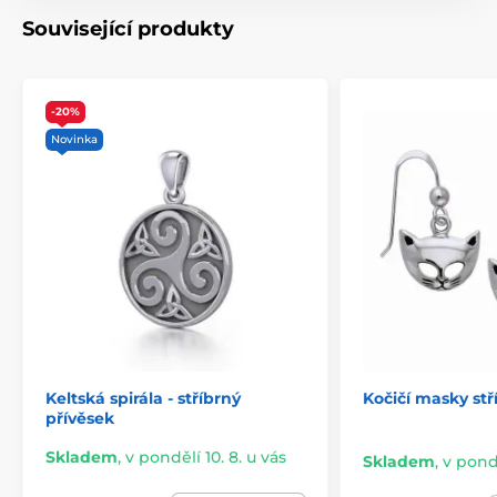
kouzlem. Nejenže ozdobí váš vzhled, ale také vás spojí
Související produkty
s mystickým světem druidů a keltské kultury. Vydejte
se na cestu plnou magie a tajemství s tímto
výjimečným šperkem.
-20%
Novinka
Keltská spirála - stříbrný
Kočičí masky st
přívěsek
Skladem
,
v pondělí 10. 8. u vás
Skladem
,
v pondě