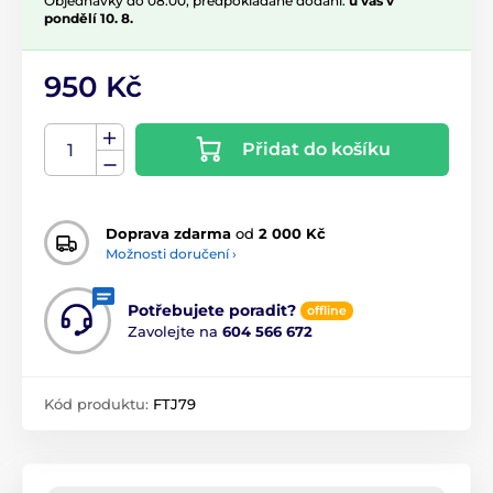
Objednávky do 08:00, předpokládané dodání:
u vás v
pondělí 10. 8.
950 Kč
Přidat do košíku
Doprava zdarma
od
2 000 Kč
Možnosti doručení ›
Potřebujete poradit?
offline
Zavolejte na
604 566 672
Kód produktu:
FTJ79