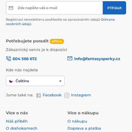
Zde napište váš e-mail
Přihlásit
Registrací newsletteru souhlasíte se zpracováním údajů
Ochrana
osobních údajů
Potřebujete poradit
offline
Zákaznický servis je k dispozici
604 566 672
info@fantasysperky.cz
Kde nás najdete
Čeština
Jsme také na:
Facebook
Instagram
Více o nás
Více o nákupu
Náš příběh
O nákupu
O drahokamech
Doprava a platba