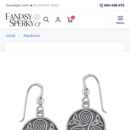
604 566 672
Zavolejte nám
(Po-Pá 8:30-18:30)
0
Menu
Úvod
Náušnice