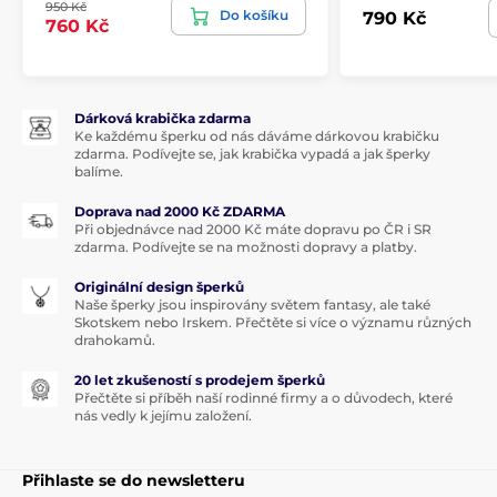
950 Kč
Do košíku
790 Kč
760 Kč
Dárková krabička zdarma
Ke každému šperku od nás dáváme dárkovou krabičku
zdarma. Podívejte se, jak krabička vypadá a jak šperky
balíme.
Doprava nad 2000 Kč ZDARMA
Při objednávce nad 2000 Kč máte dopravu po ČR i SR
zdarma. Podívejte se na možnosti dopravy a platby.
Originální design šperků
Naše šperky jsou inspirovány světem fantasy, ale také
Skotskem nebo Irskem. Přečtěte si více o významu různých
drahokamů.
20 let zkušeností s prodejem šperků
Přečtěte si příběh naší rodinné firmy a o důvodech, které
nás vedly k jejímu založení.
Přihlaste se do newsletteru