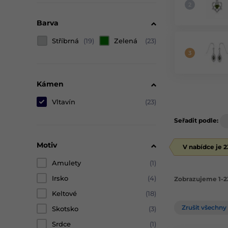
Barva
Stříbrná
(19)
Zelená
(23)
Kámen
Vltavín
(23)
Seřadit podle:
Motiv
V nabídce je 
Amulety
(1)
Irsko
(4)
Zobrazujeme 1-2
Keltové
(18)
Zrušit všechny 
Skotsko
(3)
Srdce
(1)