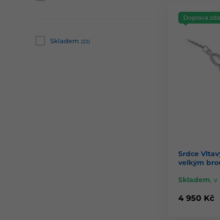
Doprava zd
Skladem
(22)
Srdce Vltav
velkým bro
Skladem
,
v 
4 950 Kč