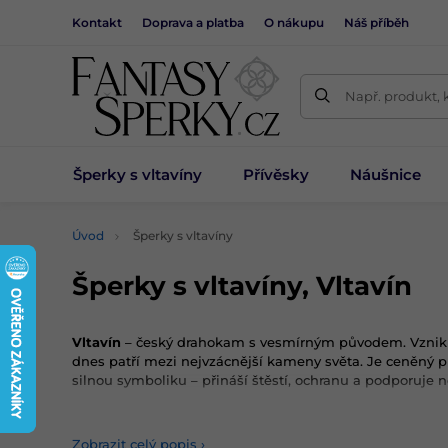
Kontakt
Doprava a platba
O nákupu
Náš příběh
Např. produkt, 
Šperky s vltavíny
Přívěsky
Náušnice
Úvod
Šperky s vltavíny
Šperky s vltavíny, Vltavín
Vltavín
– český drahokam s vesmírným původem. Vznikl 
dnes patří mezi nejvzácnější kameny světa. Je ceněný p
silnou symboliku – přináší štěstí, ochranu a podporuje n
V naší kolekci najdete stříbrné šperky s vltavínem –
náuš
originál, žádný vltavín není stejný.
Zobrazit celý popis
›