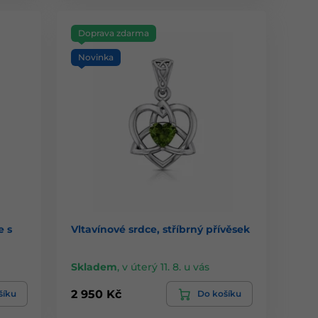
Doprava zdarma
Novinka
e s
Vltavínové srdce, stříbrný přívěsek
Skladem
,
v úterý 11. 8. u vás
2 950 Kč
šíku
Do košíku