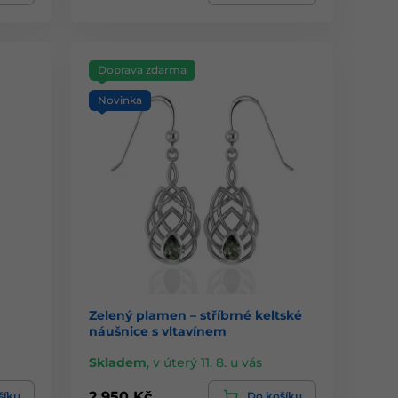
Doprava zdarma
Novinka
Zelený plamen – stříbrné keltské
náušnice s vltavínem
Skladem
,
v úterý 11. 8. u vás
2 950 Kč
šíku
Do košíku