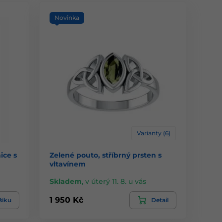
Novinka
Varianty (6)
ice s
Zelené pouto, stříbrný prsten s
vltavínem
Skladem
,
v úterý 11. 8. u vás
1 950 Kč
šíku
Detail