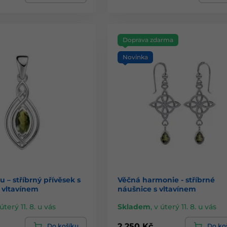
Doprava zdarma
Novinka
 – stříbrný přívěsek s
Věčná harmonie - stříbrné
vltavínem
náušnice s vltavínem
úterý 11. 8. u vás
Skladem
,
v úterý 11. 8. u vás
2 250 Kč
Do košíku
Do ko