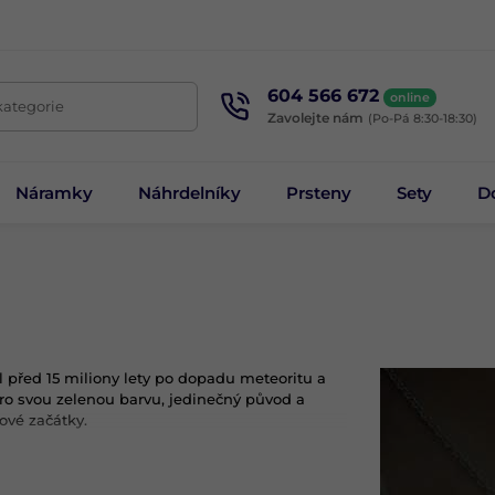
604 566 672
online
kategorie
Zavolejte nám
(Po-Pá 8:30-18:30)
Náramky
Náhrdelníky
Prsteny
Sety
D
před 15 miliony lety po dopadu meteoritu a
ro svou zelenou barvu, jedinečný původ a
ové začátky.
nice, přívěsky i náhrdelníky
. Každý kus je