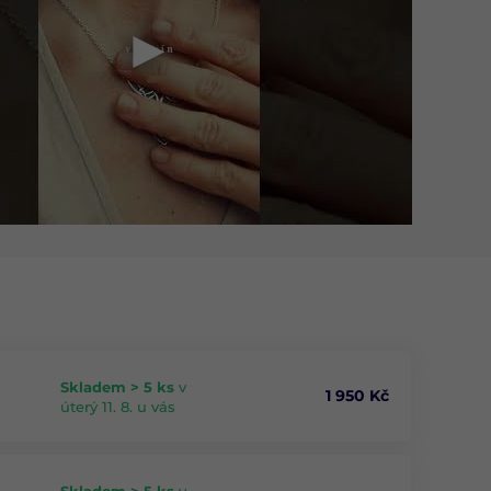
Skladem > 5 ks
v
1 950 Kč
úterý 11. 8. u vás
Skladem > 5 ks
v