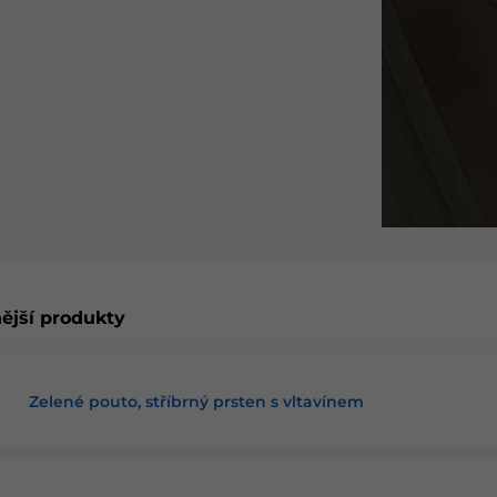
 si kousek českého pokladu. Ke každému šperku
ější produkty
Zelené pouto, stříbrný prsten s vltavínem