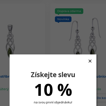
Doprava zdarma
Novinka
Získejte slevu
 stříbrný přívěsek s
Sylva Mara – stříbrné náušnic
10 %
českým vltavínem
úterý 11. 8. u vás
Skladem
,
v úterý 11. 8. u vás
2 450 Kč
Do košíku
Do ko
na svou první objednávku!