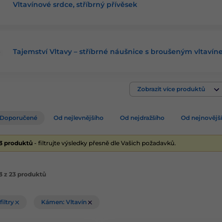
Vltavínové srdce, stříbrný přívěsek
Tajemství Vltavy – stříbrné náušnice s broušeným vltaví
Zobrazit více produktů
Doporučené
Od nejlevnějšího
Od nejdražšího
Od nejnovějš
23 produktů
- filtrujte výsledky přesně dle Vašich požadavků.
3 z 23 produktů
filtry
Kámen: Vltavín