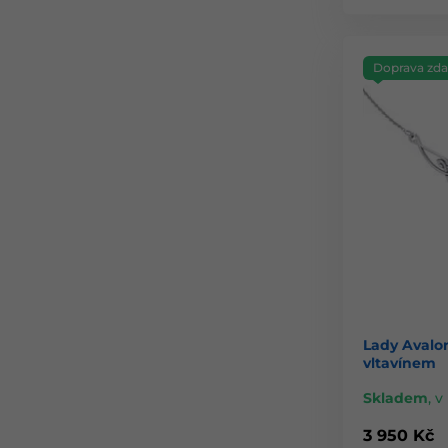
Doprava zd
Lady Avalon
vltavínem
Skladem
,
v 
3 950 Kč