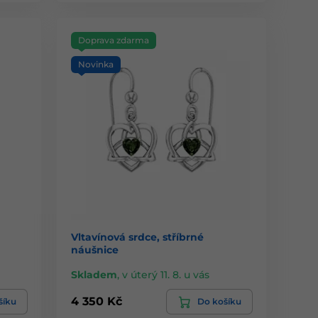
Doprava zdarma
Novinka
Vltavínová srdce, stříbrné
náušnice
Skladem
,
v úterý 11. 8. u vás
4 350 Kč
šíku
Do košíku