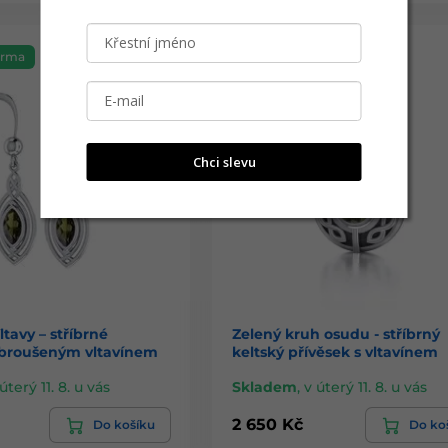
arma
Doprava zdarma
Novinka
Chci slevu
ltavy – stříbrné
Zelený kruh osudu - stříbrný
 broušeným vltavínem
keltský přívěsek s vltavínem
úterý 11. 8. u vás
Skladem
,
v úterý 11. 8. u vás
2 650 Kč
Do košíku
Do ko