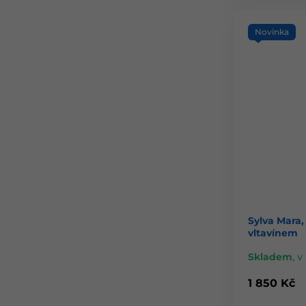
Novinka
Sylva Mara,
vltavínem
Skladem
,
v 
1 850 Kč