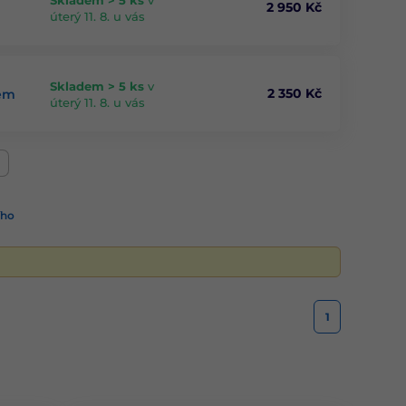
2 950 Kč
úterý 11. 8. u vás
Skladem > 5 ks
v
2 350 Kč
nem
úterý 11. 8. u vás
ího
1