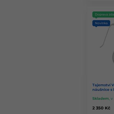
Doprava zd
Novinka
Tajemství V
náušnice s
Skladem
,
v 
2 350 Kč