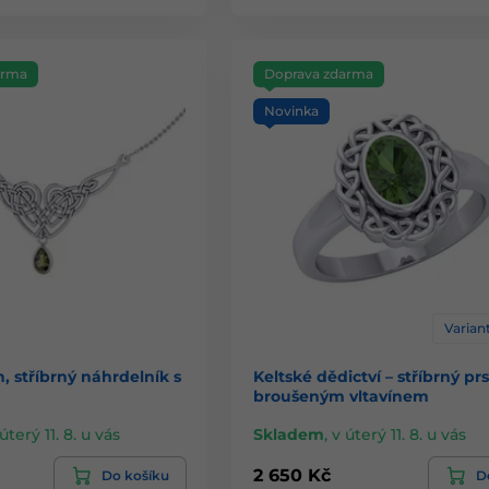
arma
Doprava zdarma
Novinka
Variant
, stříbrný náhrdelník s
Keltské dědictví – stříbrný pr
broušeným vltavínem
úterý 11. 8. u vás
Skladem
,
v úterý 11. 8. u vás
2 650 Kč
Do košíku
De