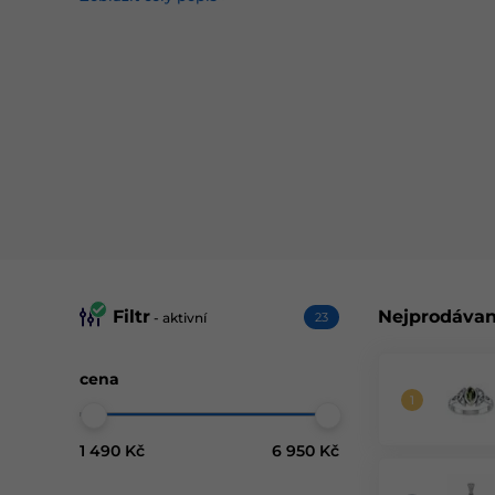
Proč šperky s vltavínem:
Český kámen s unikátním původem
Oblíbené stříbrné náušnice, přívěsky a náhrdelníky
Symbol štěstí, energie a změny
Ideální dárek i šperk pro každý den
Objevte krásu stříbrných šperků s vltavínem a pořiďte
s vltavínem obdržíte certifikát pravosti kamene
Filtr
Nejprodávan
- aktivní
23
cena
1 490 Kč
6 950 Kč