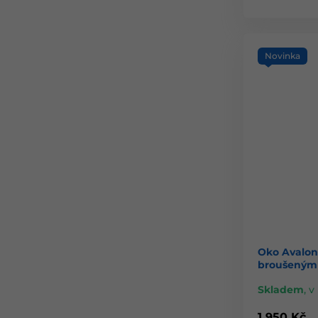
Novinka
Oko Avalonu
broušeným 
Skladem
,
v 
1 950 Kč