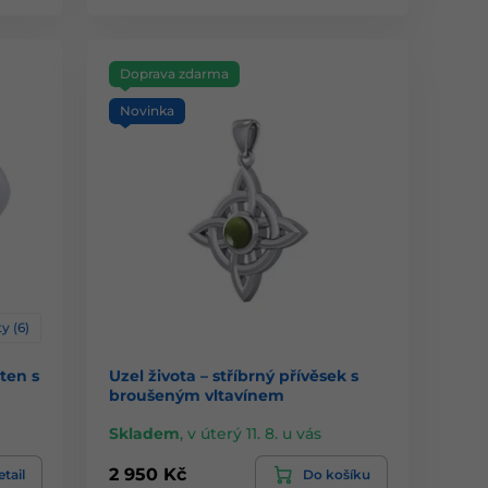
Doprava zdarma
Novinka
y (6)
sten s
Uzel života – stříbrný přívěsek s
broušeným vltavínem
Skladem
,
v úterý 11. 8. u vás
2 950 Kč
tail
Do košíku