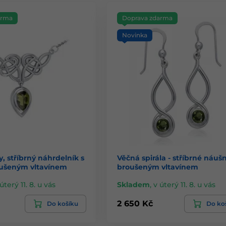
arma
Doprava zdarma
Novinka
y, stříbrný náhrdelník s
Věčná spirála - stříbrné náušn
ušeným vltavínem
broušeným vltavínem
úterý 11. 8. u vás
Skladem
,
v úterý 11. 8. u vás
2 650 Kč
Do košíku
Do ko