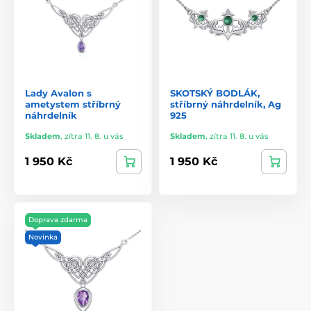
Lady Avalon s
SKOTSKÝ BODLÁK,
ametystem stříbrný
stříbrný náhrdelník, Ag
náhrdelník
925
Skladem
,
zítra 11. 8. u vás
Skladem
,
zítra 11. 8. u vás
1 950 Kč
1 950 Kč
Doprava zdarma
Novinka