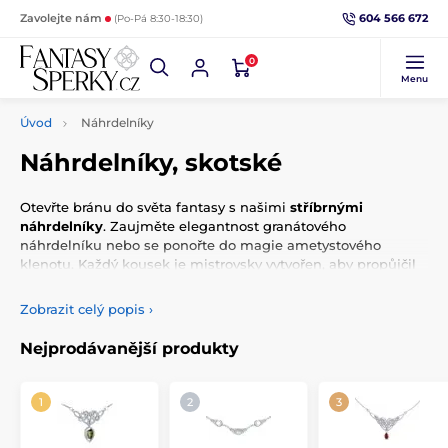
604 566 672
Zavolejte nám
(Po-Pá 8:30-18:30)
0
Menu
Úvod
Náhrdelníky
Náhrdelníky, skotské
Otevřte bránu do světa fantasy s našimi
stříbrnými
náhrdelníky
. Zaujměte elegantnost granátového
náhrdelníku nebo se ponořte do magie ametystového
klenotu. Každý kousek je mistrovsky vytvořen, aby propůjčil
vašemu stylu kouzlo a jedinečnost. Náš sortiment spojuje
špičkový design s kvalitními materiály, přinášející vám nejen
Zobrazit celý popis
›
estetický zážitek, ale i unikátní příběhy inspirované fantasy
světem. Objevte svůj vlastní příběh s našimi stříbrnými
Nejprodávanější produkty
náhrdelníky, které vám poskytnou nezapomenutelný a
kouzelný doplněk každý den.