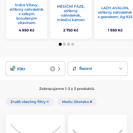
Srdce Vltavy,
MĚSÍČNÍ FÁZE,
LADY AVALON,
stříbrný náhrdelník
stříbrný
stříbrný náhrdelník
s velkým
náhrdelník,
s granátem, Ag 925
broušeným
měsíční kámen
vltavínem
4 950 Kč
2 750 Kč
1 950 Kč
Řazení
Filtr
Zobrazujeme 1-3 z 3 produktů
Zrušit všechny filtry
Motiv: Skotsko