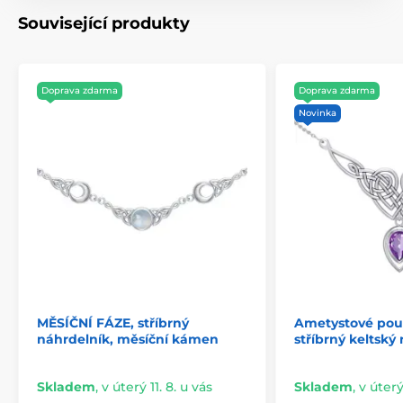
šperk není jen ozdoba – je to symbol propojení s
přírodou a starobylými tradicemi, který vás bude
Související produkty
doprovázet na cestě životem.
Doprava zdarma
Doprava zdarma
Novinka
MĚSÍČNÍ FÁZE, stříbrný
Ametystové pout
náhrdelník, měsíční kámen
stříbrný keltský
Skladem
,
v úterý 11. 8. u vás
Skladem
,
v úterý