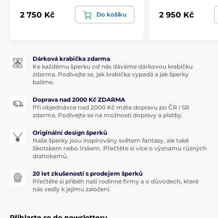
2 750 Kč
2 950 Kč
Do košíku
Dárková krabička zdarma
Ke každému šperku od nás dáváme dárkovou krabičku
zdarma. Podívejte se, jak krabička vypadá a jak šperky
balíme.
Doprava nad 2000 Kč ZDARMA
Při objednávce nad 2000 Kč máte dopravu po ČR i SR
zdarma. Podívejte se na možnosti dopravy a platby.
Originální design šperků
Naše šperky jsou inspirovány světem fantasy, ale také
Skotskem nebo Irskem. Přečtěte si více o významu různých
drahokamů.
20 let zkušeností s prodejem šperků
Přečtěte si příběh naší rodinné firmy a o důvodech, které
nás vedly k jejímu založení.
Přihlaste se do newsletteru