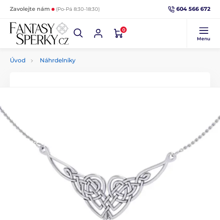
604 566 672
Zavolejte nám
(Po-Pá 8:30-18:30)
0
Menu
Úvod
Náhrdelníky