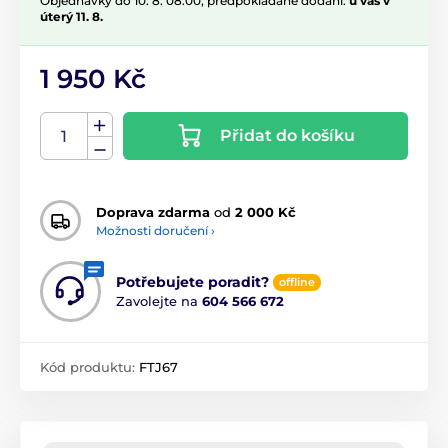
Objednávky do 10. 8. 08:00, předpokládané dodání:
u vás v
úterý 11. 8.
1 950 Kč
Přidat do košíku
Doprava zdarma
od
2 000 Kč
Možnosti doručení ›
Potřebujete poradit?
offline
Zavolejte na
604 566 672
Kód produktu:
FTJ67