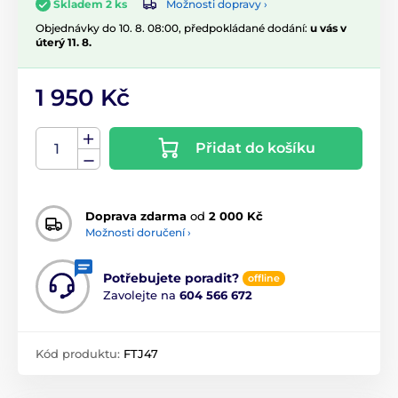
Možnosti dopravy ›
Skladem 2 ks
Objednávky do 10. 8. 08:00, předpokládané dodání:
u vás v
úterý 11. 8.
1 950 Kč
Přidat do košíku
Doprava zdarma
od
2 000 Kč
Možnosti doručení ›
Potřebujete poradit?
offline
Zavolejte na
604 566 672
Kód produktu:
FTJ47