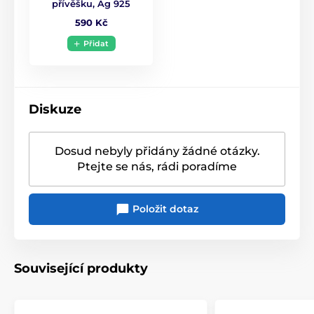
přívěšku, Ag 925
Přidejte do své šperkovnice talisman Pentagram
590 Kč
Noční Oblohy
a nechte se inspirovat jeho mystickou
krásou a silou. Tento šperk vám bude připomínat
Přidat
magii vesmíru a posílí vaše propojení s ochranou a
energií, kterou pentagram přináší.
Diskuze
Dosud nebyly přidány žádné otázky.
Ptejte se nás, rádi poradíme
Položit dotaz
Související produkty