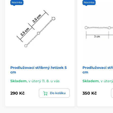
Novinka
Novinka
Prodlužovací stříbrný řetízek 5
Prodlužovací stř
cm
cm
Skladem
,
v úterý 11. 8. u vás
Skladem
,
v úterý
290 Kč
350 Kč
Do košíku