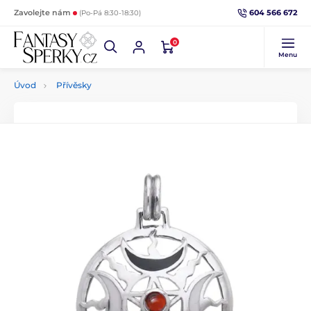
604 566 672
Zavolejte nám
(Po-Pá 8:30-18:30)
0
Menu
Úvod
Přívěsky