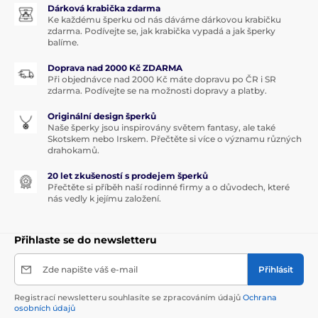
Dárková krabička zdarma
Ke každému šperku od nás dáváme dárkovou krabičku
zdarma. Podívejte se, jak krabička vypadá a jak šperky
balíme.
Doprava nad 2000 Kč ZDARMA
Při objednávce nad 2000 Kč máte dopravu po ČR i SR
zdarma. Podívejte se na možnosti dopravy a platby.
Originální design šperků
Naše šperky jsou inspirovány světem fantasy, ale také
Skotskem nebo Irskem. Přečtěte si více o významu různých
drahokamů.
20 let zkušeností s prodejem šperků
Přečtěte si příběh naší rodinné firmy a o důvodech, které
nás vedly k jejímu založení.
Přihlaste se do newsletteru
Zde napište váš e-mail
Přihlásit
Registrací newsletteru souhlasíte se zpracováním údajů
Ochrana
osobních údajů