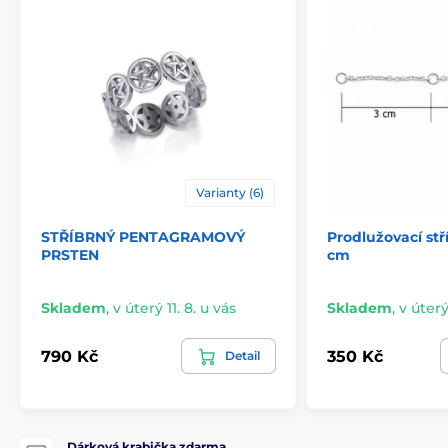
Varianty (6)
STŘÍBRNÝ PENTAGRAMOVÝ
Prodlužovací stř
PRSTEN
cm
Skladem
,
v úterý 11. 8. u vás
Skladem
,
v úterý
790 Kč
350 Kč
Detail
Dárková krabička zdarma