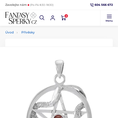
604 566 672
Zavolejte nám
(Po-Pá 8:30-18:30)
0
Menu
Úvod
Přívěsky