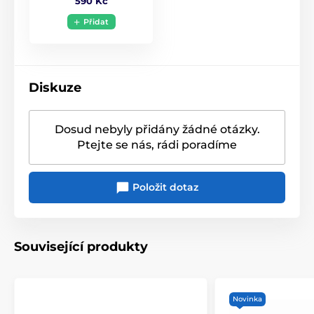
590 Kč
Hluboká symbolika
: Ideální pro ty, kteří hledají
šperk s významem a osobitou symbolikou.
Přidat
Detailní design
: Precizní zpracování zachycuje
všechny charakteristické prvky pentagramu, hada a
zářivého granátu.
Diskuze
Univerzální doplněk
: Vhodný pro každodenní
nošení i speciální příležitosti.
Perfektní dárek
: Skvělá volba pro milovníky
Dosud nebyly přidány žádné otázky.
mystiky, duchovna a originálních šperků.
Ptejte se nás, rádi poradíme
Přidejte tento stříbrný přívěsek Hadí pentagram s
granátem
do své šperkovnice a nechte se inspirovat
Položit dotaz
jeho silnou energií. Noste šperk, který nejen zdobí, ale
také vyjadřuje vaši osobnost, duchovní cestu a vnitřní
vášeň.
S průměrem cca 3 cm a hmotností cca 7 g je tento
Související produkty
závěs dokonalým doplňkem pro každou příležitost.
Novinka