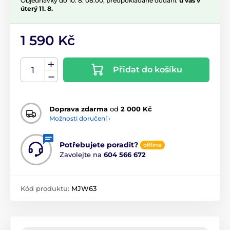
Objednávky do 10. 8. 08:00, předpokládané dodání:
u vás v
úterý 11. 8.
1 590 Kč
Přidat do košíku
Doprava zdarma
od
2 000 Kč
Možnosti doručení ›
Potřebujete poradit?
offline
Zavolejte na
604 566 672
Kód produktu:
MJW63