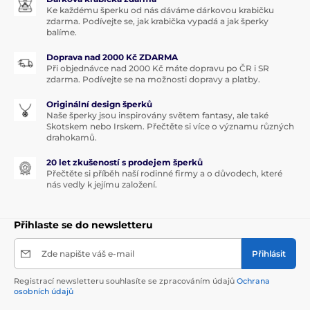
Ke každému šperku od nás dáváme dárkovou krabičku
zdarma. Podívejte se, jak krabička vypadá a jak šperky
balíme.
Doprava nad 2000 Kč ZDARMA
Při objednávce nad 2000 Kč máte dopravu po ČR i SR
zdarma. Podívejte se na možnosti dopravy a platby.
Originální design šperků
Naše šperky jsou inspirovány světem fantasy, ale také
Skotskem nebo Irskem. Přečtěte si více o významu různých
drahokamů.
20 let zkušeností s prodejem šperků
Přečtěte si příběh naší rodinné firmy a o důvodech, které
nás vedly k jejímu založení.
Přihlaste se do newsletteru
Zde napište váš e-mail
Přihlásit
Registrací newsletteru souhlasíte se zpracováním údajů
Ochrana
osobních údajů