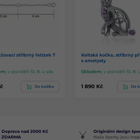
žovací stříbrný řetízek 7
Keltská kočka, stříbrný p
s ametysty
em
,
v pondělí 10. 8. u vás
Skladem
,
v pondělí 10. 8. 
č
1 890 Kč
Do košíku
Do k
Doprava nad 2000 Kč
Originální design špe
ZDARMA
Naše šperky jsou insp