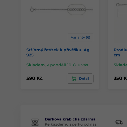
Varianty (6)
Stříbrný řetízek k přívěšku, Ag
Prodlu
925
cm
Skladem
,
v pondělí 10. 8. u vás
Sklad
590 Kč
350 K
Detail
Dárková krabička zdarma
Ke každému šperku od nás