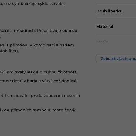
 což symbolizuje cyklus života,
Druh šperku
Materiál
čení a moudrosti. Představuje obnovu,
.
Motiv
ojení s přírodou. V kombinaci s hadem
abilitou.
Zobrazit všechny 
25 pro trvalý lesk a dlouhou životnost.
emné detaily hada a větví, což dodává
4,1 cm, ideální pro každodenní nošení i
iky a přírodních symbolů, tento šperk