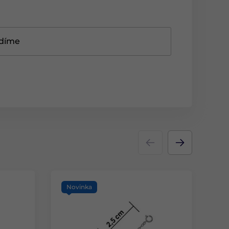
adíme
Novinka