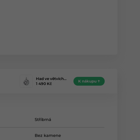
Had ve větvích…
K nákupu
1 490 Kč
Stříbrná
Bez kamene