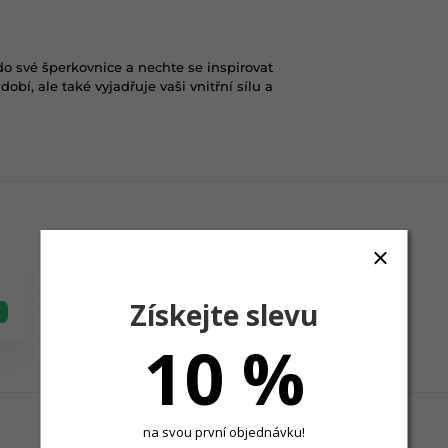
o své šperkovnice a nechte se inspirovat
obí, ale také vyjadřuje vaši vnitřní sílu a
Získejte slevu
10 %
na svou první objednávku!