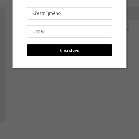
Lenka
L
Moc, krásný šperk. Ještě krásnější než na fotce.
Přidáno: 10.02.2025
Chci slevu