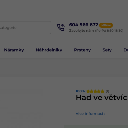
604 566 672
offline
kategorie
Zavolejte nám
(Po-Pá 8:30-18:30)
Náramky
Náhrdelníky
Prsteny
Sety
D
100%
(1)
Had ve větvíc
Více informací ›