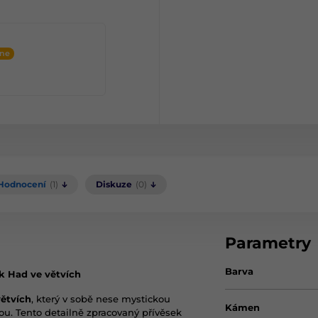
ine
Hodnocení
(1)
Diskuze
(0)
Parametry
Barva
k Had ve větvích
ětvích
, který v sobě nese mystickou
Kámen
ou. Tento detailně zpracovaný přívěsek