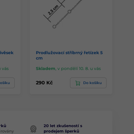
řívěsek
Prodlužovací stříbrný řetízek 5
RY
cm
st
u vás
Skladem
,
v pondělí 10. 8. u vás
Sk
290 Kč
1 
ošíku
Do košíku
rků
20 let zkušeností s
irovány
prodejem šperků