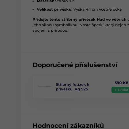
Materiál:
Stříbro 925
Velikost přívěsku:
Výška 4,1 cm včetně očka
Přidejte tento stříbrný přívěsek Had ve větvích
d
jeho silnou symbolikou. Noste šperk, který nejen zd
spojení s přírodou.
Doporučené příslušenství
590 Kč
Stříbrný řetízek k
přívěšku, Ag 925
Přidat
Hodnocení zákazníků