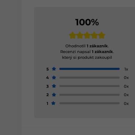
100%
Ohodnotil
1 zákazník
.
Recenzi napsal
1 zákazník
.
který si produkt zakoupil
5
1x
4
0x
3
0x
2
0x
1
0x