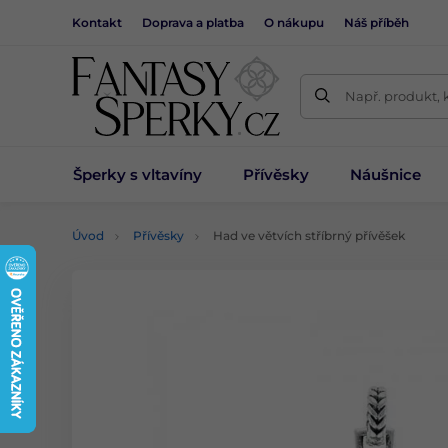
Kontakt
Doprava a platba
O nákupu
Náš příběh
Např. produkt, 
Šperky s vltavíny
Přívěsky
Náušnice
Úvod
Přívěsky
Had ve větvích stříbrný přívěšek