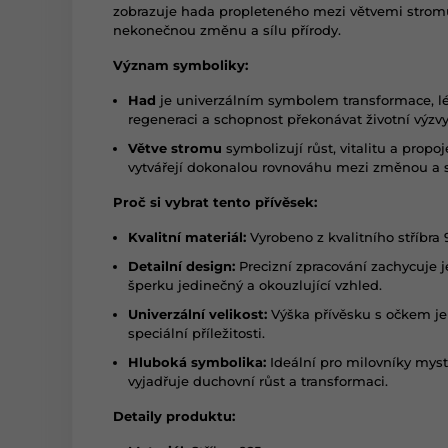
zobrazuje hada propleteného mezi větvemi stromu,
nekonečnou změnu a sílu přírody.
Význam symboliky:
Had
je univerzálním symbolem transformace, lé
regeneraci a schopnost překonávat životní výzvy
Větve stromu
symbolizují růst, vitalitu a prop
vytvářejí dokonalou rovnováhu mezi změnou a st
Proč si vybrat tento přívěsek:
Kvalitní materiál:
Vyrobeno z kvalitního stříbra 9
Detailní design:
Precizní zpracování zachycuje j
šperku jedinečný a okouzlující vzhled.
Univerzální velikost:
Výška přívěsku s očkem je 
speciální příležitosti.
Hluboká symbolika:
Ideální pro milovníky myst
vyjadřuje duchovní růst a transformaci.
Detaily produktu: