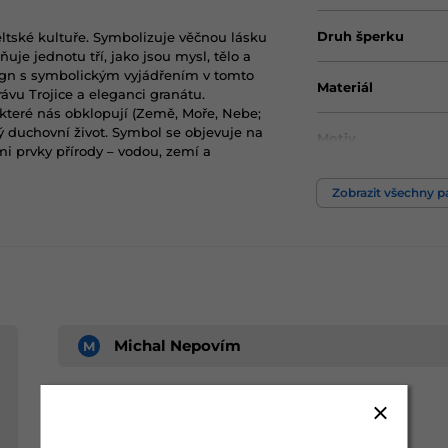
Druh šperku
eltské kultuře. Symbolizuje věčnou lásku
uje jednotu tří, jako jsou mysl, tělo a
gn s symbolickým vyjádřením v tomto
Materiál
ávu Trojice a eleganci granátu.
 které nás obklopují (Země, Moře, Nebe;
ý duchovní život. Symbol se objevuje na
Motiv
i prvky přírody – vodou, zemí a
Zobrazit všechny 
Michal Nepovím
M
Rychlé