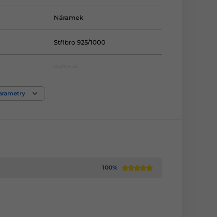
Náramek
Stříbro 925/1000
Keltové
parametry
100%