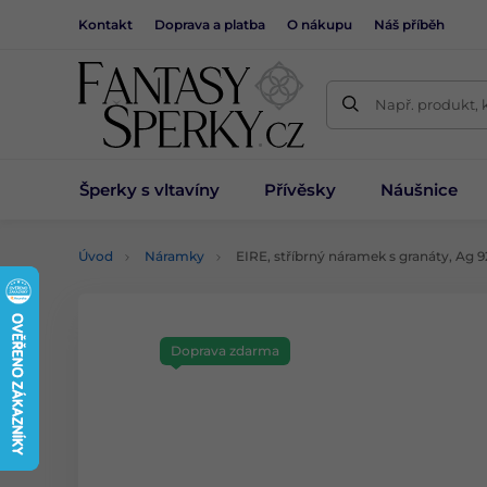
Kontakt
Doprava a platba
O nákupu
Náš příběh
Např. produkt, 
Šperky s vltavíny
Přívěsky
Náušnice
Úvod
Náramky
EIRE, stříbrný náramek s granáty, Ag 9
Doprava zdarma