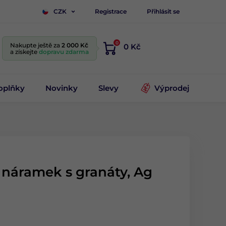
Registrace
Přihlásit se
CZK
0
Nakupte ještě za
2 000 Kč
0 Kč
a získejte
dopravu zdarma
oplňky
Novinky
Slevy
Výprodej
ý náramek s granáty, Ag