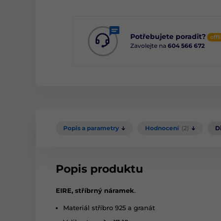
Potřebujete poradit?
offl
Zavolejte na
604 566 672
Popis a parametry
Hodnocení
(2)
D
Popis produktu
EIRE, stříbrný náramek
.
Materiál stříbro 925 a granát