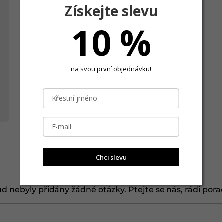
Originální
Získejte slevu
Na živo o ještě moc hezčí...
10 %
Přidáno: 25.12.2025
na svou první objednávku!
Chci slevu
d nebyly přidány žádné otázky. Ptejte se nás, rádi por