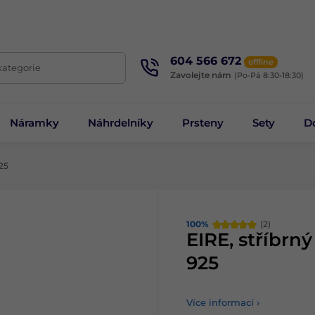
604 566 672
offline
kategorie
Zavolejte nám
(Po-Pá 8:30-18:30)
Náramky
Náhrdelníky
Prsteny
Sety
D
25
100%
(2)
EIRE, stříbrn
925
Více informací ›