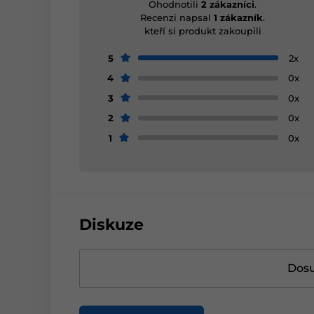
Ohodnotili
2 zákazníci
.
Recenzi napsal
1 zákazník
.
kteří si produkt zakoupili
5
2x
4
0x
3
0x
2
0x
1
0x
Diskuze
Dosu