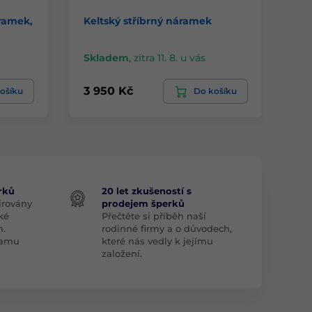
ramek,
Keltský stříbrný náramek
Pr
c
Skladem
,
zítra 11. 8. u vás
Sk
3 950 Kč
29
ošíku
Do košíku
rků
20 let zkušeností s
irovány
prodejem šperků
ké
Přečtěte si příběh naší
m.
rodinné firmy a o důvodech,
znamu
které nás vedly k jejímu
založení.