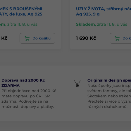
MEK S BROUŠENÝMI
UZLY ŽIVOTA, stříbrný ná
TY, de luxe, Ag 925
Ag 925, 9 g
em
,
zítra 11. 8. u vás
Skladem
,
zítra 11. 8. u vás
 Kč
1 690 Kč
Do košíku
Do k
Doprava nad 2000 Kč
Originální design špe
ZDARMA
Naše šperky jsou insp
Při objednávce nad 2000 Kč
světem fantasy, ale ta
máte dopravu po ČR i SR
Skotskem nebo Irske
zdarma. Podívejte se na
Přečtěte si více o vý
možnosti dopravy a platby.
různých drahokamů.