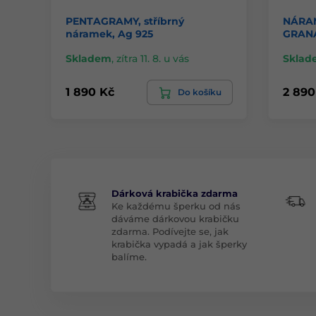
PENTAGRAMY, stříbrný
NÁRA
náramek, Ag 925
GRANÁ
Skladem
,
zítra 11. 8. u vás
Sklad
1 890 Kč
2 890
Do košíku
Dárková krabička zdarma
Ke každému šperku od nás
dáváme dárkovou krabičku
zdarma. Podívejte se, jak
krabička vypadá a jak šperky
balíme.