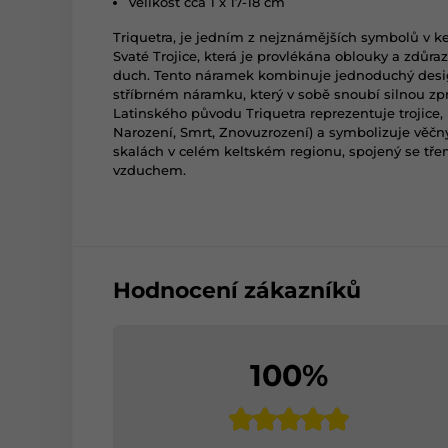
Velikost cca 1 x 17-18 cm
Triquetra, je jedním z nejznámějších symbolů v k
Svaté Trojice, která je provlékána oblouky a zdůrazň
duch. Tento náramek kombinuje jednoduchý desi
stříbrném náramku, který v sobě snoubí silnou zpr
Latinského původu Triquetra reprezentuje trojice,
Narození, Smrt, Znovuzrození) a symbolizuje věčn
skalách v celém keltském regionu, spojený se třem
vzduchem.
Hodnocení zákazníků
100%