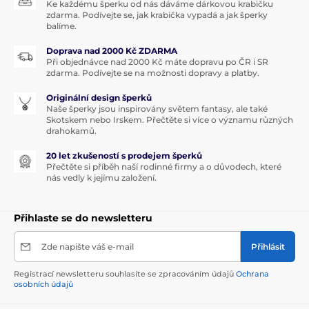
Ke každému šperku od nás dáváme dárkovou krabičku
zdarma. Podívejte se, jak krabička vypadá a jak šperky
balíme.
Doprava nad 2000 Kč ZDARMA
Při objednávce nad 2000 Kč máte dopravu po ČR i SR
zdarma. Podívejte se na možnosti dopravy a platby.
Originální design šperků
Naše šperky jsou inspirovány světem fantasy, ale také
Skotskem nebo Irskem. Přečtěte si více o významu různých
drahokamů.
20 let zkušeností s prodejem šperků
Přečtěte si příběh naší rodinné firmy a o důvodech, které
nás vedly k jejímu založení.
Přihlaste se do newsletteru
Zde napište váš e-mail
Přihlásit
Registrací newsletteru souhlasíte se zpracováním údajů
Ochrana
osobních údajů