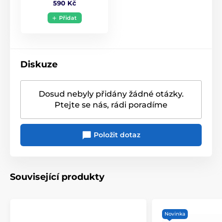
590 Kč
Detaily produktu:
Přidat
Materiál:
Stříbro 925
Velikost přívěsku:
3,5 cm (šířka) x 3,7 cm (výška) bez
očka
Diskuze
Přidejte tento stříbrný přívěsek Cernunnos
do své
šperkovnice a oslavte moc a moudrost jednoho z
Dosud nebyly přidány žádné otázky.
nejstarších bohů. Noste tento šperk jako symbol
spojení s přírodou, síly a nekonečné energie života.
Ptejte se nás, rádi poradíme
Položit dotaz
Související produkty
Novinka