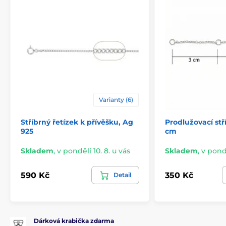
Varianty (6)
Stříbrný řetízek k přívěšku, Ag
Prodlužovací stř
925
cm
Skladem
,
v pondělí 10. 8. u vás
Skladem
,
v pondě
590 Kč
350 Kč
Detail
Dárková krabička zdarma