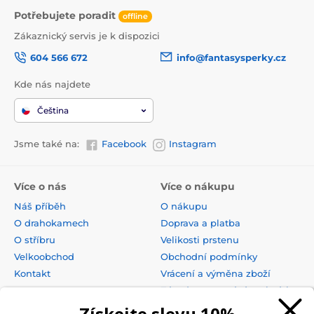
Potřebujete poradit
offline
Zákaznický servis je k dispozici
604 566 672
info@fantasysperky.cz
Kde nás najdete
Čeština
Jsme také na:
Facebook
Instagram
Více o nás
Více o nákupu
Náš příběh
O nákupu
O drahokamech
Doprava a platba
O stříbru
Velikosti prstenu
Velkoobchod
Obchodní podmínky
Kontakt
Vrácení a výměna zboží
Zásady zpracování osobních
údajů
Získejte slevu 10%