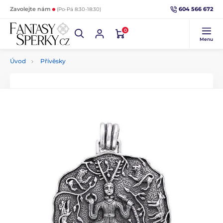
604 566 672
Zavolejte nám
(Po-Pá 8:30-18:30)
0
Menu
Úvod
Přívěsky