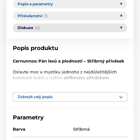
Popis a parametry
Příslušenství
(1)
Diskuze
(0)
Popis produktu
Cernunnos: Pán lesů a plodnosti – Stříbrný přívěsek
Oslavte moc a mystiku jednoho z nejdůležitějších
keltských bohů s naším
stříbrným přívěskem
Cernunnos
, který zobrazuje tohoto mocného Boha
sedícího na svém trůnu.
Cernunnos
, pán lesů, je v
keltské mytologii bohem plodnosti, života, zvířat,
Zobrazit celý popis
bohatství a podsvětí. Je to Bůh s rohy, který
symbolizuje divokou přírodu, mužskou energii a
cyklus života.
Parametry
Význam Cernunna:
Barva
Stříbrná
Bůh plodnosti a života:
Cernunnos je uctíván jako