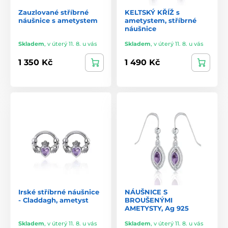
Zauzlované stříbrné
KELTSKÝ KŘÍŽ s
náušnice s ametystem
ametystem, stříbrné
náušnice
Skladem
,
v úterý 11. 8. u vás
Skladem
,
v úterý 11. 8. u vás
1 350 Kč
1 490 Kč
Irské stříbrné náušnice
NÁUŠNICE S
- Claddagh, ametyst
BROUŠENÝMI
AMETYSTY, Ag 925
Skladem
,
v úterý 11. 8. u vás
Skladem
,
v úterý 11. 8. u vás