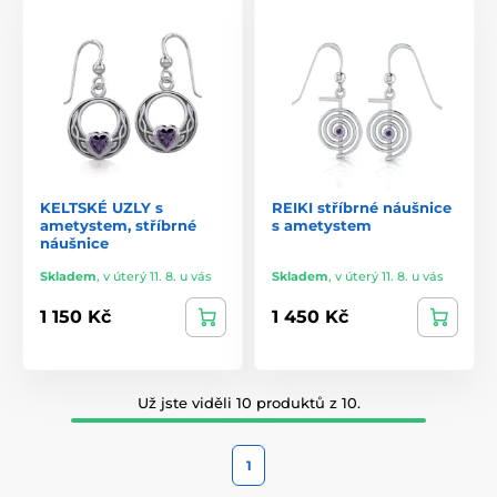
KELTSKÉ UZLY s
REIKI stříbrné náušnice
ametystem, stříbrné
s ametystem
náušnice
Skladem
,
v úterý 11. 8. u vás
Skladem
,
v úterý 11. 8. u vás
1 150 Kč
1 450 Kč
Už jste viděli 10 produktů z 10.
1