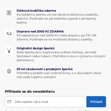
Dárková krabička zdarma
Ke každému šperku od nás dáváme dárkovou krabičku
zdarma. Podívejte se, jak krabička vypadá a jak šperky
balíme.
Doprava nad 2000 Kč ZDARMA
Při objednávce nad 2000 Kč máte dopravu po ČR i SR
zdarma. Podívejte se na možnosti dopravy a platby.
Originální design šperků
Naše šperky jsou inspirovány světem fantasy, ale také
Skotskem nebo Irskem. Přečtěte si více o významu různých
drahokamů.
20 let zkušeností s prodejem šperků
Přečtěte si příběh naší rodinné firmy a o důvodech, které
nás vedly k jejímu založení.
Přihlaste se do newsletteru
Zde napište váš e-mail
Přihlásit