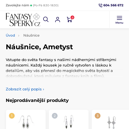
604 566 672
Zavolejte nám
(Po-Pá 8:30-18:30)
0
Menu
Úvod
Náušnice
Náušnice, Ametyst
Vstupte do světa fantasy s našimi nádhernými stříbrnými
náušnicemi. Každý kousek je ručně vytvořen s láskou k
detailům, aby vás přenesl do magického světa bytostí a
dobrodružství, která milujete z fantasy knih a filmů.
Naše šperky jsou vhodné pro každodenní nošení i speciální
Zobrazit celý popis
›
příležitosti a zahrnují motivy jako srdce, strom života a další
fantastické symboly. Otevřete dveře do světa fantasy s
Nejprodávanější produkty
našimi stříbrnými náušnicemi a zažijte kouzlo a krásu tohoto
světa na vlastní kůži.