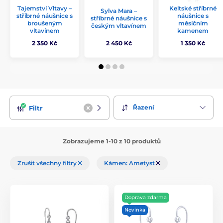
Tajemství Vltavy –
Keltské stříbrné
Sylva Mara –
stříbrné náušnice s
náušnice s
stříbrné náušnice s
broušeným
měsíčním
českým vltavínem
vltavínem
kamenem
2 350 Kč
2 450 Kč
1 350 Kč
Řazení
Filtr
Zobrazujeme 1-10 z 10 produktů
Zrušit všechny filtry
Kámen: Ametyst
Doprava zdarma
Novinka