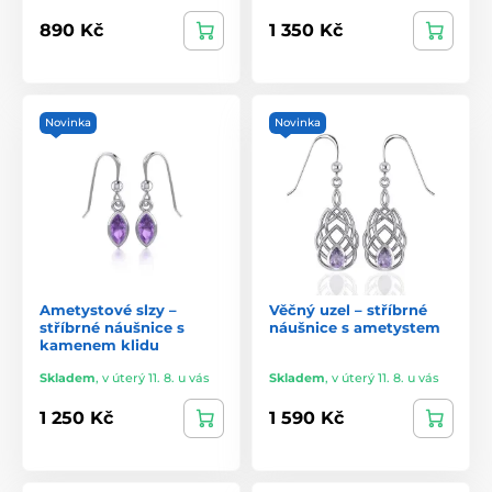
890 Kč
1 350 Kč
Novinka
Novinka
Ametystové slzy –
Věčný uzel – stříbrné
stříbrné náušnice s
náušnice s ametystem
kamenem klidu
Skladem
,
v úterý 11. 8. u vás
Skladem
,
v úterý 11. 8. u vás
1 250 Kč
1 590 Kč