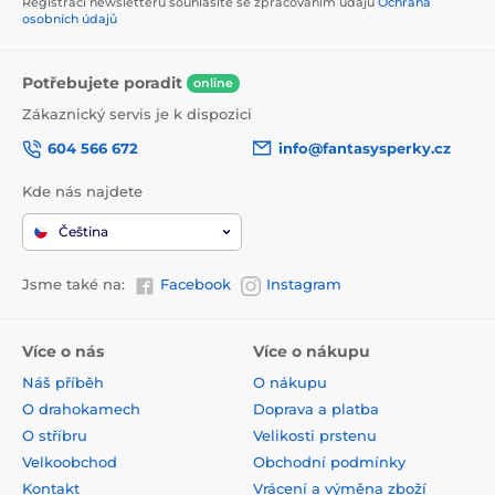
Registrací newsletteru souhlasíte se zpracováním údajů
Ochrana
osobních údajů
Potřebujete poradit
online
Zákaznický servis je k dispozici
604 566 672
info@fantasysperky.cz
Kde nás najdete
Čeština
Jsme také na:
Facebook
Instagram
Více o nás
Více o nákupu
Náš příběh
O nákupu
O drahokamech
Doprava a platba
O stříbru
Velikosti prstenu
Velkoobchod
Obchodní podmínky
Kontakt
Vrácení a výměna zboží